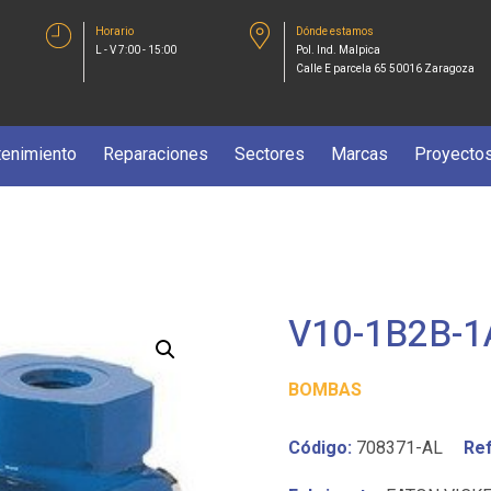
Horario
Dónde estamos
L - V 7:00 - 15:00
Pol. Ind. Malpica
Calle E parcela 65 50016 Zaragoza
enimiento
Reparaciones
Sectores
Marcas
Proyecto
V10-1B2B-1
BOMBAS
Código:
708371-AL
Ref