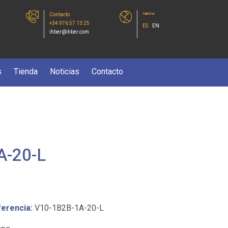
Idioma
Contacto
+34 976 57 13 25
ES
EN
ihber@ihber.com
s
Tienda
Noticias
Contacto
A-20-L
erencia:
V10-1B2B-1A-20-L