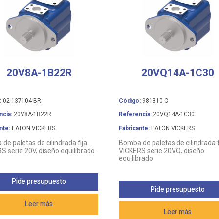
20V8A-1B22R
20VQ14A-1C30
:
02-137104-BR
Código:
981310-C
ncia:
20V8A-1B22R
Referencia:
20VQ14A-1C30
nte:
EATON VICKERS
Fabricante:
EATON VICKERS
de paletas de cilindrada fija
Bomba de paletas de cilindrada f
S serie 20V, diseño equilibrado
VICKERS serie 20VQ, diseño
equilibrado
Pide presupuesto
Pide presupuesto
Leer más
Leer más