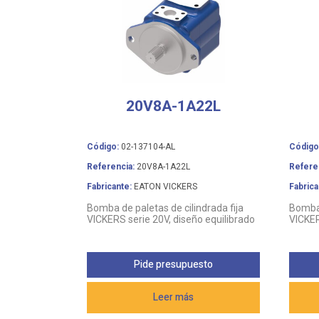
20V8A-1A22L
Código:
02-137104-AL
Código
Referencia:
20V8A-1A22L
Refere
Fabricante:
EATON VICKERS
Fabrica
Bomba de paletas de cilindrada fija
Bomba 
VICKERS serie 20V, diseño equilibrado
VICKER
Pide presupuesto
Leer más