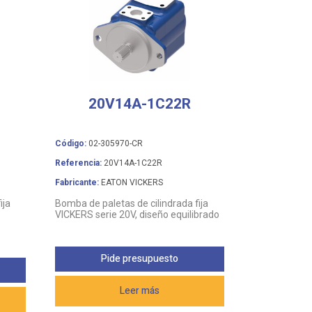
20V14A-1C22R
Código:
02-305970-CR
Referencia:
20V14A-1C22R
Fabricante:
EATON VICKERS
ija
Bomba de paletas de cilindrada fija
VICKERS serie 20V, diseño equilibrado
Pide presupuesto
Leer más