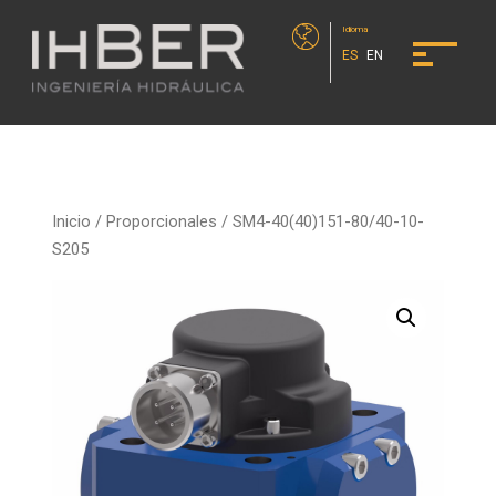
Idioma
ES
EN
Inicio
/
Proporcionales
/ SM4-40(40)151-80/40-10-
S205