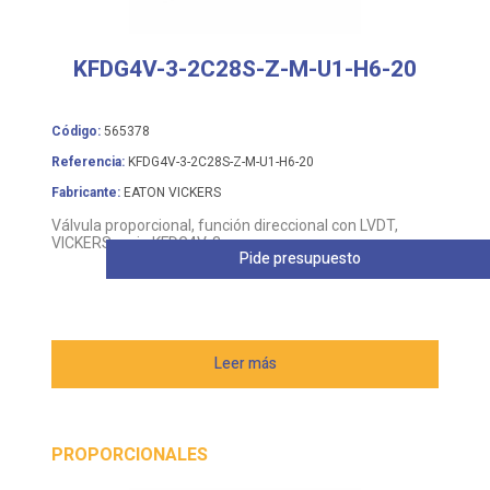
KFDG4V-3-2C28S-Z-M-U1-H6-20
Código:
565378
Referencia:
KFDG4V-3-2C28S-Z-M-U1-H6-20
Fabricante:
EATON VICKERS
Válvula proporcional, función direccional con LVDT,
VICKERS serie KFDG4V-3
Pide presupuesto
Leer más
PROPORCIONALES