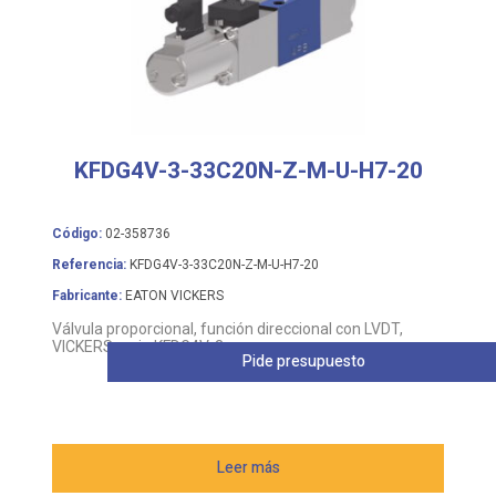
KFDG4V-3-33C20N-Z-M-U-H7-20
Código:
02-358736
Referencia:
KFDG4V-3-33C20N-Z-M-U-H7-20
Fabricante:
EATON VICKERS
Válvula proporcional, función direccional con LVDT,
VICKERS serie KFDG4V-3
Pide presupuesto
Leer más