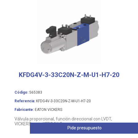
KFDG4V-3-33C20N-Z-M-U1-H7-20
Código:
565383
Referencia:
KFDG4V-3-33C20N-Z-M-U1-H7-20
Fabricante:
EATON VICKERS
Válvula proporcional, función direccional con LVDT,
VICKERS serie KFDG4V-3
Pide presupuesto