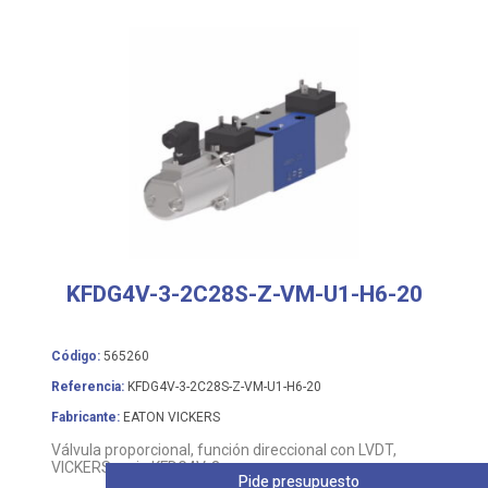
KFDG4V-3-2C28S-Z-VM-U1-H6-20
Código:
565260
Referencia:
KFDG4V-3-2C28S-Z-VM-U1-H6-20
Fabricante:
EATON VICKERS
Válvula proporcional, función direccional con LVDT,
VICKERS serie KFDG4V-3
Pide presupuesto