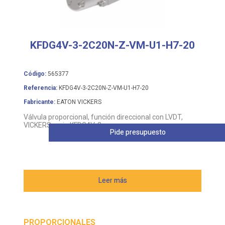
KFDG4V-3-2C20N-Z-VM-U1-H7-20
Código:
565377
Referencia:
KFDG4V-3-2C20N-Z-VM-U1-H7-20
Fabricante:
EATON VICKERS
Válvula proporcional, función direccional con LVDT,
VICKERS serie KFDG4V-3
Pide presupuesto
Leer más
PROPORCIONALES