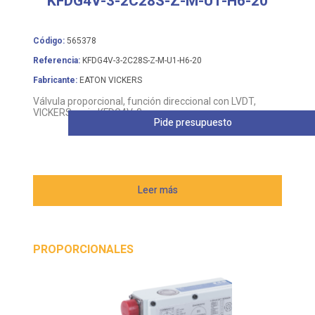
KFDG4V-3-2C28S-Z-M-U1-H6-20
Código:
565378
Referencia:
KFDG4V-3-2C28S-Z-M-U1-H6-20
Fabricante:
EATON VICKERS
Válvula proporcional, función direccional con LVDT,
VICKERS serie KFDG4V-3
Pide presupuesto
Leer más
PROPORCIONALES