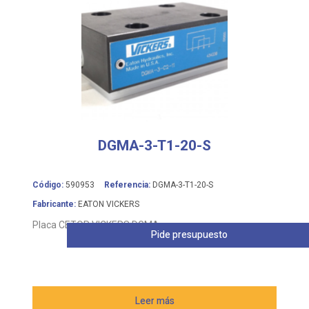
DGMA-3-T1-20-S
Código:
590953
Referencia:
DGMA-3-T1-20-S
Fabricante:
EATON VICKERS
Placa CETOP VICKERS DGMA
Pide presupuesto
Leer más