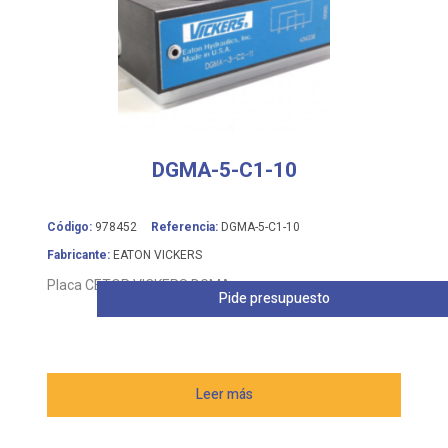
DGMA-5-C1-10
Código:
978452
Referencia:
DGMA-5-C1-10
Fabricante:
EATON VICKERS
Placa CETOP VICKERS DGMA
Pide presupuesto
Leer más