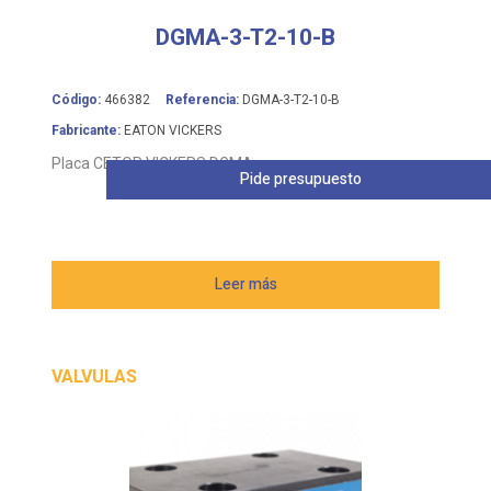
DGMA-3-T2-10-B
Código:
466382
Referencia:
DGMA-3-T2-10-B
Fabricante:
EATON VICKERS
Placa CETOP VICKERS DGMA
Pide presupuesto
Leer más
VALVULAS