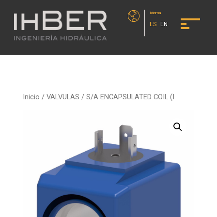
Idioma
ES
EN
Inicio
/
VALVULAS
/ S/A ENCAPSULATED COIL (I