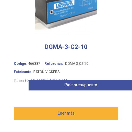
DGMA-3-C2-10
Código:
466387
Referencia:
DGMA-3-C2-10
Fabricante:
EATON VICKERS
Placa CETOP VICKERS DGMA
Pide presupuesto
Leer más