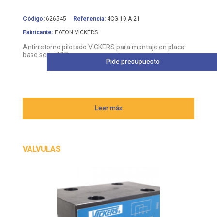
Código:
626545
Referencia:
4CG 10 A 21
Fabricante:
EATON VICKERS
Antirretorno pilotado VICKERS para montaje en placa
base serie 4CG
Pide presupuesto
Leer más
VALVULAS