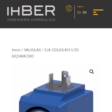
Idioma
ES
EN
Inicio
/
VALVULAS
/ S/A COILDG4V3 U ED
60(240AC50C