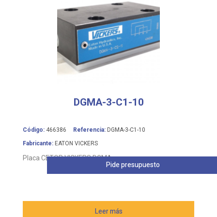
DGMA-3-C1-10
Código:
466386
Referencia:
DGMA-3-C1-10
Fabricante:
EATON VICKERS
Placa CETOP VICKERS DGMA
Pide presupuesto
Leer más