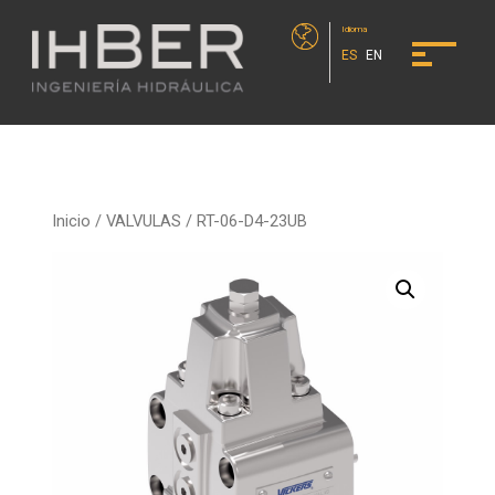
Idioma
ES
EN
Inicio
/
VALVULAS
/ RT-06-D4-23UB