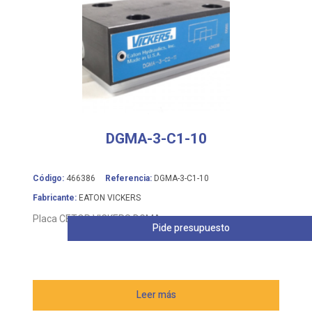
DGMA-3-C1-10
Código:
466386
Referencia:
DGMA-3-C1-10
Fabricante:
EATON VICKERS
Placa CETOP VICKERS DGMA
Pide presupuesto
Leer más