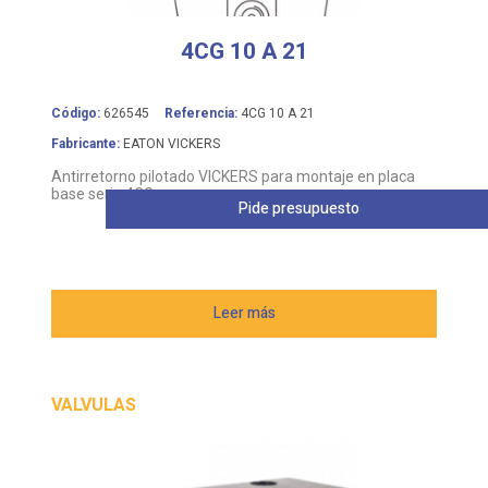
4CG 10 A 21
Código:
626545
Referencia:
4CG 10 A 21
Fabricante:
EATON VICKERS
Antirretorno pilotado VICKERS para montaje en placa
base serie 4CG
Pide presupuesto
Leer más
VALVULAS