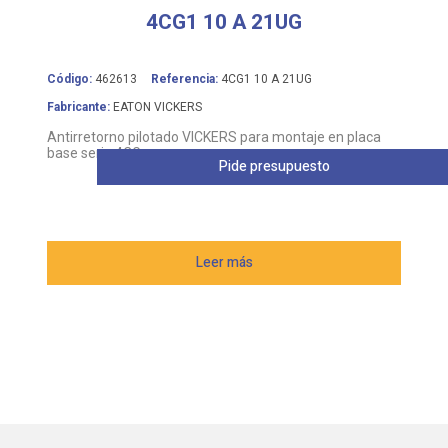
4CG1 10 A 21UG
Código:
462613
Referencia:
4CG1 10 A 21UG
Fabricante:
EATON VICKERS
Antirretorno pilotado VICKERS para montaje en placa
base serie 4CG
Pide presupuesto
Leer más