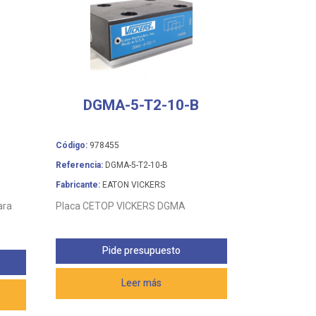
DGMA-5-T2-10-B
Código:
978455
Referencia:
DGMA-5-T2-10-B
Fabricante:
EATON VICKERS
ara
Placa CETOP VICKERS DGMA
G
Pide presupuesto
Leer más