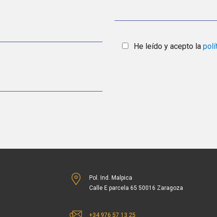
He leído y acepto la
polí
Pol. Ind. Malpica
Calle E parcela 65 50016 Zaragoza
+34 976 57 13 25