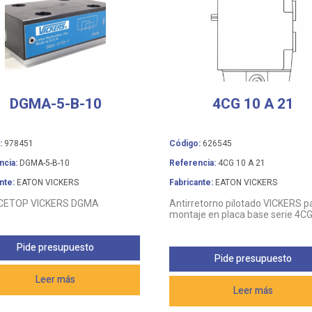
DGMA-5-B-10
4CG 10 A 21
:
978451
Código:
626545
ncia:
DGMA-5-B-10
Referencia:
4CG 10 A 21
nte:
EATON VICKERS
Fabricante:
EATON VICKERS
 CETOP VICKERS DGMA
Antirretorno pilotado VICKERS p
montaje en placa base serie 4C
Pide presupuesto
Pide presupuesto
Leer más
Leer más