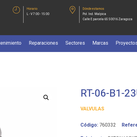
Horario
Dónde estamos
L - V 7:00 - 15:00
Pol. Ind. Malpica
Calle E parcela 65 50016 Zaragoza
enimiento
Reparaciones
Sectores
Marcas
Proyecto
RT-06-B1-2
VALVULAS
Código:
760332
Refere