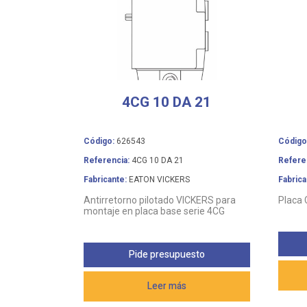
4CG 10 DA 21
Código:
626543
Código
Referencia:
4CG 10 DA 21
Refere
Fabricante:
EATON VICKERS
Fabrica
Antirretorno pilotado VICKERS para
Placa
montaje en placa base serie 4CG
Pide presupuesto
Leer más