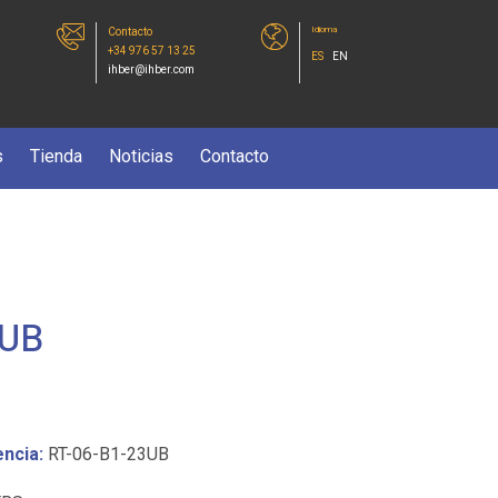
Idioma
Contacto
+34 976 57 13 25
ES
EN
ihber@ihber.com
s
Tienda
Noticias
Contacto
3UB
ncia:
RT-06-B1-23UB