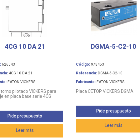
4CG 10 DA 21
DGMA-5-C2-10
:
626543
Código:
978453
ncia:
4CG 10 DA 21
Referencia:
DGMA-5-C2-10
nte:
EATON VICKERS
Fabricante:
EATON VICKERS
etorno pilotado VICKERS para
Placa CETOP VICKERS DGMA
e en placa base serie 4CG
Pide presupuesto
Pide presupuesto
Leer más
Leer más