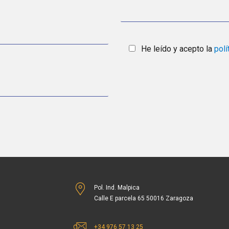
He leído y acepto la
polí
Pol. Ind. Malpica
Calle E parcela 65 50016 Zaragoza
+34 976 57 13 25