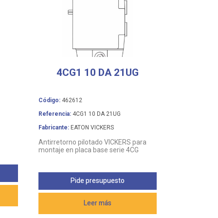
4CG1 10 DA 21UG
Código:
462612
Referencia:
4CG1 10 DA 21UG
Fabricante:
EATON VICKERS
Antirretorno pilotado VICKERS para
montaje en placa base serie 4CG
Pide presupuesto
Leer más