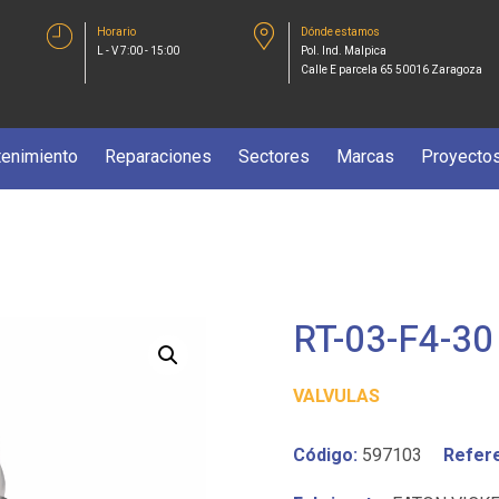
Horario
Dónde estamos
L - V 7:00 - 15:00
Pol. Ind. Malpica
Calle E parcela 65 50016 Zaragoza
enimiento
Reparaciones
Sectores
Marcas
Proyecto
RT-03-F4-30
VALVULAS
Código:
597103
Refere