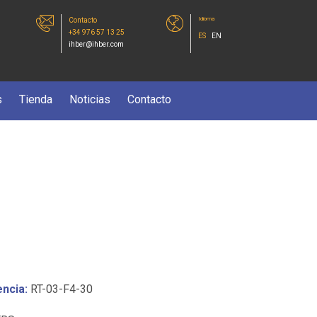
Idioma
Contacto
+34 976 57 13 25
ES
EN
ihber@ihber.com
s
Tienda
Noticias
Contacto
ncia:
RT-03-F4-30