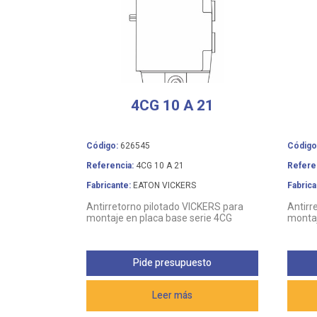
4CG 10 A 21
Código:
626545
Código
Referencia:
4CG 10 A 21
Refere
Fabricante:
EATON VICKERS
Fabrica
Antirretorno pilotado VICKERS para
Antirr
montaje en placa base serie 4CG
montaj
Pide presupuesto
Leer más