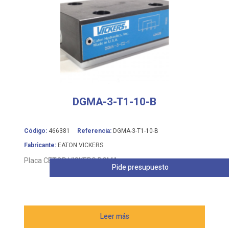
DGMA-3-T1-10-B
Código:
466381
Referencia:
DGMA-3-T1-10-B
Fabricante:
EATON VICKERS
Placa CETOP VICKERS DGMA
Pide presupuesto
Leer más