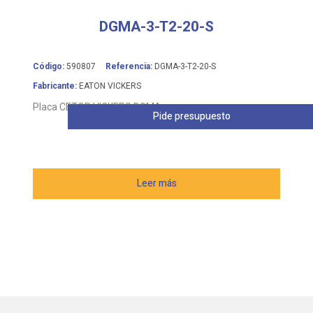
DGMA-3-T2-20-S
Código:
590807
Referencia:
DGMA-3-T2-20-S
Fabricante:
EATON VICKERS
Placa CETOP VICKERS DGMA
Pide presupuesto
Leer más