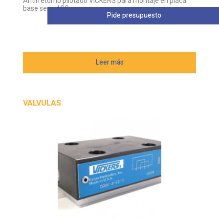
Antirretorno pilotado VICKERS para montaje en placa
base serie 4CG
Pide presupuesto
Leer más
VALVULAS