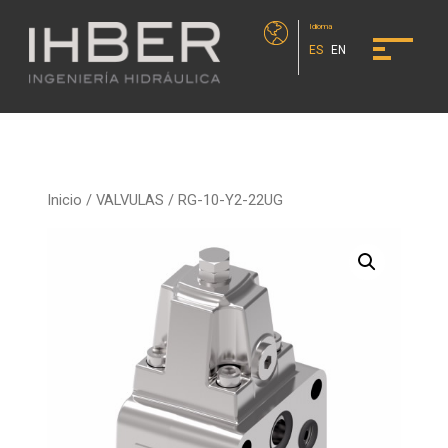
Idioma
ES
EN
Inicio
/
VALVULAS
/ RG-10-Y2-22UG