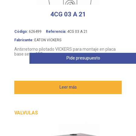
4CG 03 A 21
Código:
626499
Referencia:
4CG 03 A 21
Fabricante:
EATON VICKERS
Antirretorno pilotado VICKERS para montaje en placa
base serie 4CG
Pide presupuesto
Leer más
VALVULAS