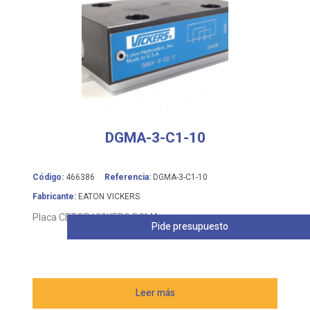
DGMA-3-C1-10
Código:
466386
Referencia:
DGMA-3-C1-10
Fabricante:
EATON VICKERS
Placa CETOP VICKERS DGMA
Pide presupuesto
Leer más