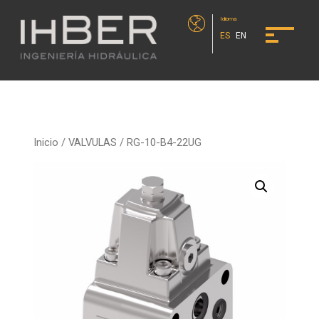
Idioma
ES
EN
Inicio
/
VALVULAS
/ RG-10-B4-22UG