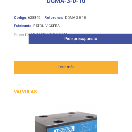
DGMA-3-0-10
Código:
638840
Referencia:
DGMA-3-0-10
Fabricante:
EATON VICKERS
Placa CETOP VICKERS DGMA
Pide presupuesto
Leer más
VALVULAS