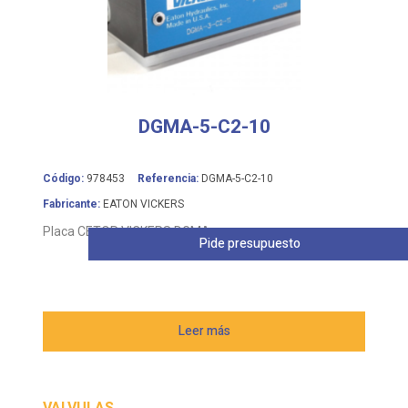
DGMA-5-C2-10
Código:
978453
Referencia:
DGMA-5-C2-10
Fabricante:
EATON VICKERS
Placa CETOP VICKERS DGMA
Pide presupuesto
Leer más
VALVULAS