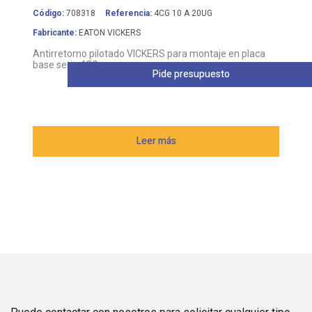
Código:
708318
Referencia:
4CG 10 A 20UG
Fabricante:
EATON VICKERS
Antirretorno pilotado VICKERS para montaje en placa
base serie 4CG
Pide presupuesto
Leer más