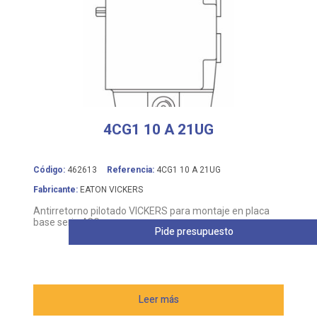
4CG1 10 A 21UG
Código:
462613
Referencia:
4CG1 10 A 21UG
Fabricante:
EATON VICKERS
Antirretorno pilotado VICKERS para montaje en placa
base serie 4CG
Pide presupuesto
Leer más