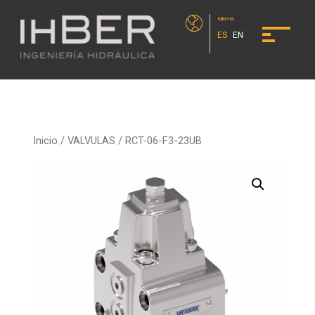
Idioma
ES
EN
Inicio
/
VALVULAS
/ RCT-06-F3-23UB