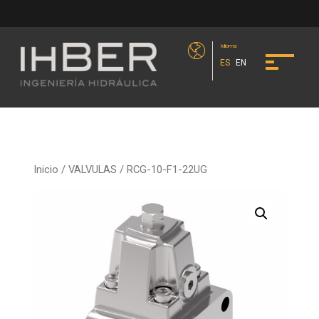
Idioma
ES
EN
Inicio
/
VALVULAS
/ RCG-10-F1-22UG