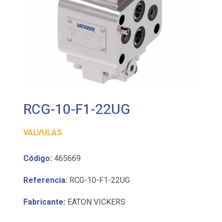
RCG-10-F1-22UG
VALVULAS
Código:
465669
Referencia:
RCG-10-F1-22UG
Fabricante:
EATON VICKERS
Válvula de control de presión para montaje en