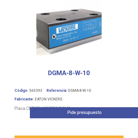
DGMA-8-W-10
Código:
565393
Referencia:
DGMA-8-W-10
Fabricante:
EATON VICKERS
Placa CETOP VICKERS DGMA
Pide presupuesto
Leer más