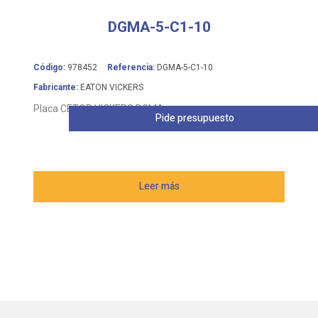
DGMA-5-C1-10
Código:
978452
Referencia:
DGMA-5-C1-10
Fabricante:
EATON VICKERS
Placa CETOP VICKERS DGMA
Pide presupuesto
Leer más