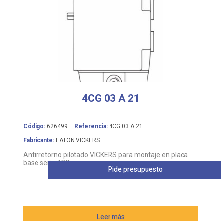
4CG 03 A 21
Código:
626499
Referencia:
4CG 03 A 21
Fabricante:
EATON VICKERS
Antirretorno pilotado VICKERS para montaje en placa
base serie 4CG
Pide presupuesto
Leer más