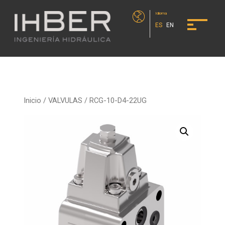
Idioma
ES
EN
Inicio
/
VALVULAS
/ RCG-10-D4-22UG