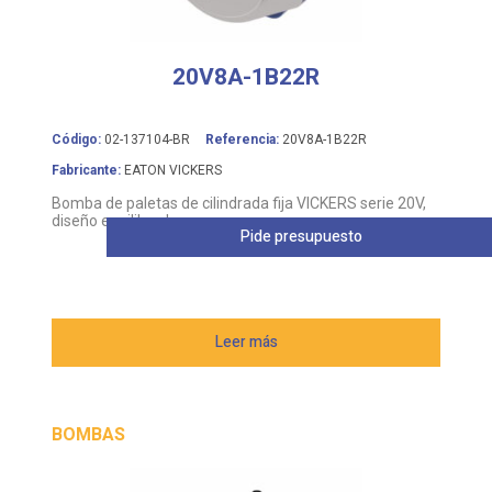
20V8A-1B22R
Código:
02-137104-BR
Referencia:
20V8A-1B22R
Fabricante:
EATON VICKERS
Bomba de paletas de cilindrada fija VICKERS serie 20V,
diseño equilibrado
Pide presupuesto
Leer más
BOMBAS