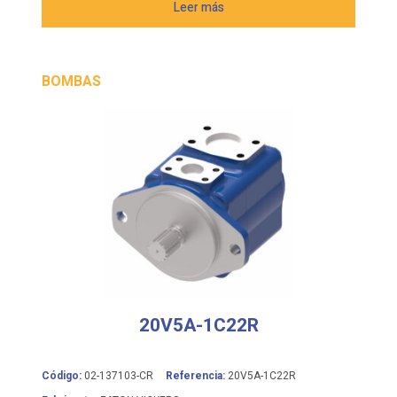
BOMBAS
20V5A-1C22R
Código:
02-137103-CR
Referencia:
20V5A-1C22R
Fabricante:
EATON VICKERS
Bomba de paletas de cilindrada fija VICKERS serie 20V,