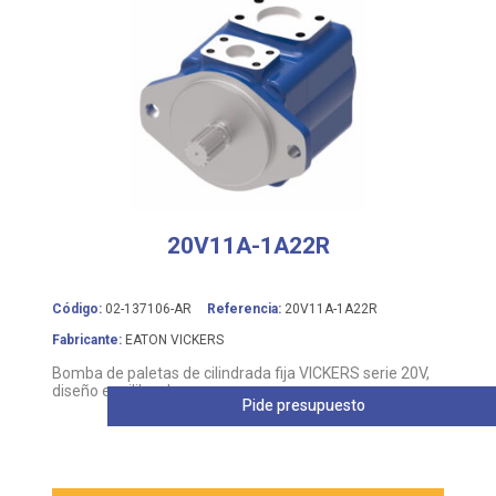
20V11A-1A22R
Código:
02-137106-AR
Referencia:
20V11A-1A22R
Fabricante:
EATON VICKERS
Bomba de paletas de cilindrada fija VICKERS serie 20V,
diseño equilibrado
Pide presupuesto
Leer más