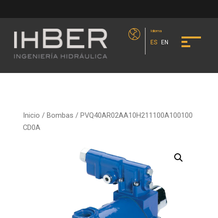
Idioma
ES
EN
Inicio
/
Bombas
/ PVQ40AR02AA10H211100A100100
CD0A