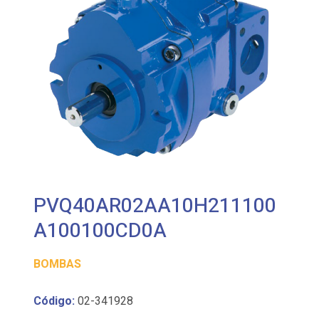
PVQ40AR02AA10H211100
A100100CD0A
BOMBAS
Código:
02-341928
Referencia: