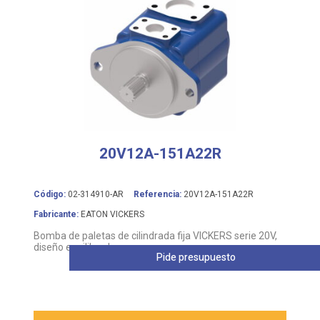
20V12A-151A22R
Código:
02-314910-AR
Referencia:
20V12A-151A22R
Fabricante:
EATON VICKERS
Bomba de paletas de cilindrada fija VICKERS serie 20V,
diseño equilibrado
Pide presupuesto
Leer más