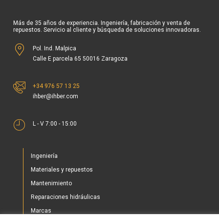
Más de 35 años de experiencia. Ingeniería, fabricación y venta de
repuestos. Servicio al cliente y búsqueda de soluciones innovadoras.
Pol. Ind. Malpica
Calle E parcela 65 50016 Zaragoza
+34 976 57 13 25
ihber@ihber.com
L - V 7:00 - 15:00
Ingeniería
Materiales y repuestos
Mantenimiento
Reparaciones hidráulicas
Marcas
Nuestros proyectos
Utilizamos cookies propias y de terceros para la medición de