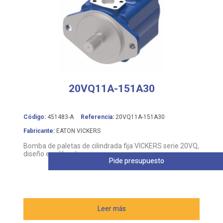
20VQ11A-151A30
Código:
451483-A
Referencia:
20VQ11A-151A30
Fabricante:
EATON VICKERS
Bomba de paletas de cilindrada fija VICKERS serie 20VQ,
diseño equilibrado
Pide presupuesto
Leer más