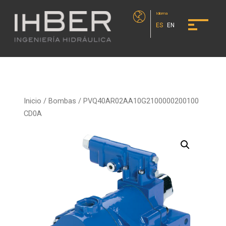
Idioma
ES
EN
Inicio
/
Bombas
/ PVQ40AR02AA10G2100000200100
CD0A