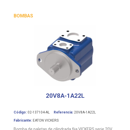
BOMBAS
20V8A-1A22L
Código:
02-137104-AL
Referencia:
20V8A-1A22L
Fabricante:
EATON VICKERS
Bomba de paletas de cilindrada fija VICKERS serie 20V,