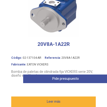
20V8A-1A22R
Código:
02-137104-AR
Referencia:
20V8A-1A22R
Fabricante:
EATON VICKERS
Bomba de paletas de cilindrada fija VICKERS serie 20V,
diseño equilibrado
Pide presupuesto
Leer más