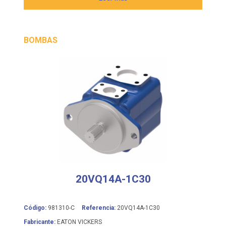
BOMBAS
20VQ14A-1C30
Código:
981310-C
Referencia:
20VQ14A-1C30
Fabricante:
EATON VICKERS
Bomba de paletas de cilindrada fija VICKERS serie 20VQ,