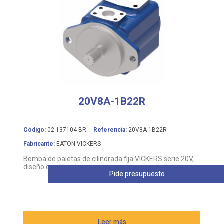
20V8A-1B22R
Código:
02-137104-BR
Referencia:
20V8A-1B22R
Fabricante:
EATON VICKERS
Bomba de paletas de cilindrada fija VICKERS serie 20V,
diseño equilibrado
Pide presupuesto
Leer más