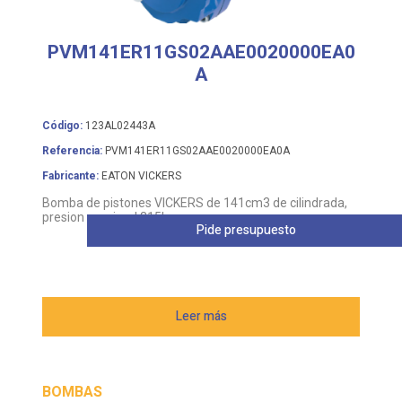
PVM141ER11GS02AAE0020000EA0
A
Código:
123AL02443A
Referencia:
PVM141ER11GS02AAE0020000EA0A
Fabricante:
EATON VICKERS
Bomba de pistones VICKERS de 141cm3 de cilindrada,
presion nomimal 315bar
Pide presupuesto
Leer más
BOMBAS