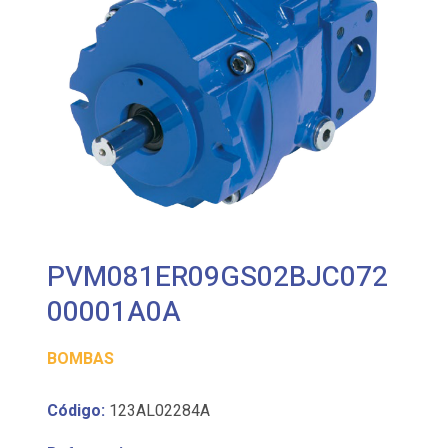
PVM081ER09GS02BJC072
00001A0A
BOMBAS
Código:
123AL02284A
Referencia: