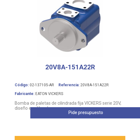
20V8A-151A22R
Código:
02-137105-AR
Referencia:
20V8A-151A22R
Fabricante:
EATON VICKERS
Bomba de paletas de cilindrada fija VICKERS serie 20V,
diseño equilibrado
Pide presupuesto
Leer más