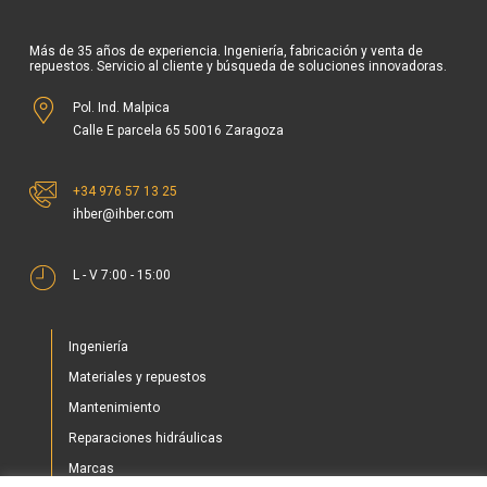
Más de 35 años de experiencia. Ingeniería, fabricación y venta de
repuestos. Servicio al cliente y búsqueda de soluciones innovadoras.
Pol. Ind. Malpica
Calle E parcela 65 50016 Zaragoza
+34 976 57 13 25
ihber@ihber.com
L - V 7:00 - 15:00
Ingeniería
Materiales y repuestos
Mantenimiento
Reparaciones hidráulicas
Marcas
Nuestros proyectos
Utilizamos cookies propias y de terceros para la medición de