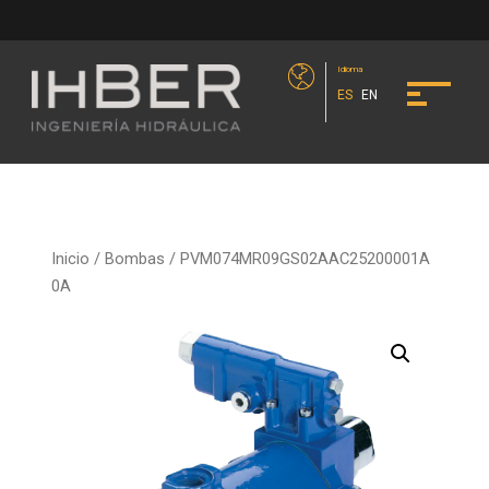
Idioma
ES
EN
Inicio
/
Bombas
/ PVM074MR09GS02AAC25200001A
0A