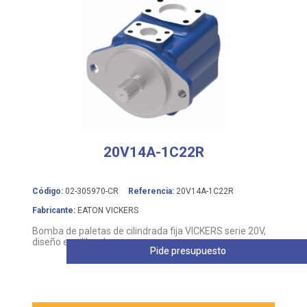
20V14A-1C22R
Código:
02-305970-CR
Referencia:
20V14A-1C22R
Fabricante:
EATON VICKERS
Bomba de paletas de cilindrada fija VICKERS serie 20V,
diseño equilibrado
Pide presupuesto
Leer más