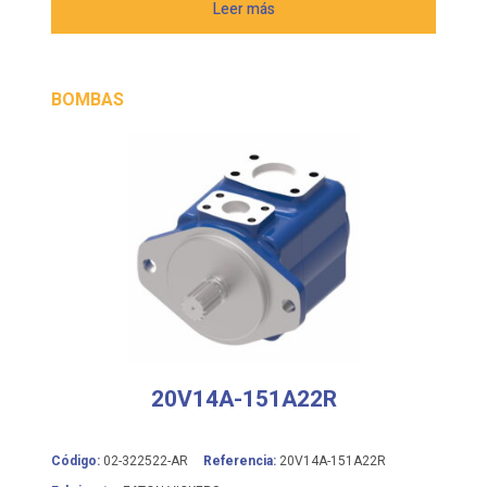
BOMBAS
20V14A-151A22R
Código:
02-322522-AR
Referencia:
20V14A-151A22R
Fabricante:
EATON VICKERS
Bomba de paletas de cilindrada fija VICKERS serie 20V,