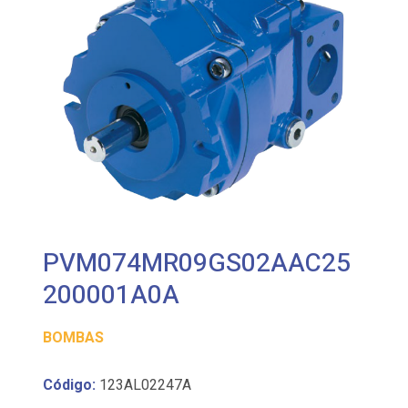
PVM074MR09GS02AAC25
200001A0A
BOMBAS
Código:
123AL02247A
Referencia: