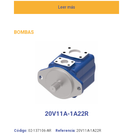
BOMBAS
20V11A-1A22R
Código:
02-137106-AR
Referencia:
20V11A-1A22R
Fabricante:
EATON VICKERS