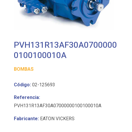
PVH131R13AF30A0700000
0100100010A
BOMBAS
Código:
02-125693
Referencia:
PVH131R13AF30A07000000100100010A
Fabricante:
EATON VICKERS
Bomba de pistones de cilindrada variable