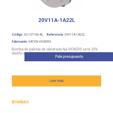
20V11A-1A22L
Código:
02-137106-AL
Referencia:
20V11A-1A22L
Fabricante:
EATON VICKERS
Bomba de paletas de cilindrada fija VICKERS serie 20V,
diseño equilibrado
Pide presupuesto
Leer más
BOMBAS