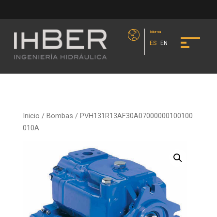
Idioma
ES
EN
Inicio
/
Bombas
/ PVH131R13AF30A07000000100100
010A