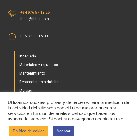
+34 976 57 13 25
ihber@ihber.com
L - V 7:00 - 15:00
Ingeniería
Materiales y repuestos
Mantenimiento
Reparaciones hidráulicas
Marcas
Nuestros proyectos
Utilizamos cookies propias y de terceros para la medición de
Tienda
la actividad del sitio web con el fin de mejorar nuestros
servicios en función del análisis del uso que hacen los
Noticias
usarios del servicio. Si continúa navegando acepta su uso.
Contacto
Política de cokies
Aceptar
2020 © IHBER