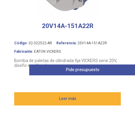
20V14A-151A22R
Código:
02-322522-AR
Referencia:
20V14A-151A22R
Fabricante:
EATON VICKERS
Bomba de paletas de cilindrada fija VICKERS serie 20V,
diseño equilibrado
Pide presupuesto
Leer más