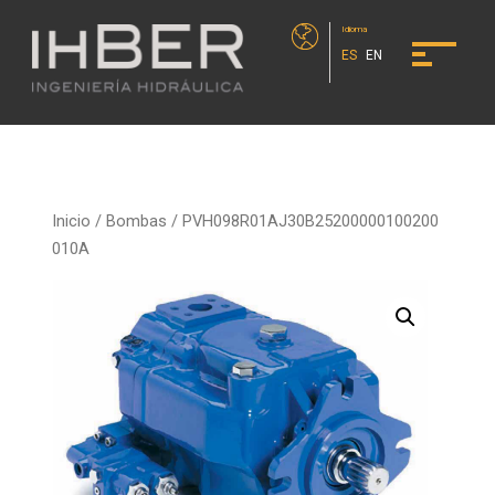
Idioma
ES
EN
Inicio
/
Bombas
/ PVH098R01AJ30B25200000100200
010A