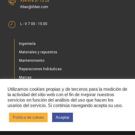
+34 976 57 13 25
ihber@ihber.com
L - V 7:00 - 15:00
Ingeniería
Materiales y repuestos
Mantenimiento
Reparaciones hidráulicas
Marcas
Nuestros proyectos
Utilizamos cookies propias y de terceros para la medición de
Tienda
la actividad del sitio web con el fin de mejorar nuestros
servicios en función del análisis del uso que hacen los
Noticias
usarios del servicio. Si continúa navegando acepta su uso.
Contacto
Política de cokies
Aceptar
2020 © IHBER