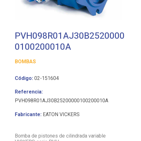
PVH098R01AJ30B2520000
0100200010A
BOMBAS
Código:
02-151604
Referencia:
PVH098R01AJ30B25200000100200010A
Fabricante:
EATON VICKERS
Bomba de pistones de cilindrada variable