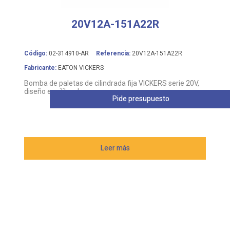
20V12A-151A22R
Código:
02-314910-AR
Referencia:
20V12A-151A22R
Fabricante:
EATON VICKERS
Bomba de paletas de cilindrada fija VICKERS serie 20V,
diseño equilibrado
Pide presupuesto
Leer más