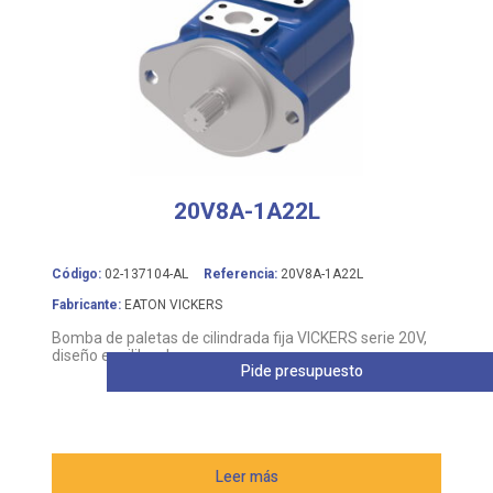
20V8A-1A22L
Código:
02-137104-AL
Referencia:
20V8A-1A22L
Fabricante:
EATON VICKERS
Bomba de paletas de cilindrada fija VICKERS serie 20V,
diseño equilibrado
Pide presupuesto
Leer más