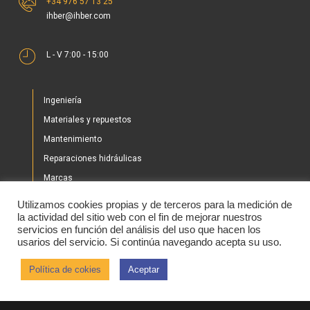
+34 976 57 13 25
ihber@ihber.com
L - V 7:00 - 15:00
Ingeniería
Materiales y repuestos
Mantenimiento
Reparaciones hidráulicas
Marcas
Nuestros proyectos
Utilizamos cookies propias y de terceros para la medición de
Tienda
la actividad del sitio web con el fin de mejorar nuestros
servicios en función del análisis del uso que hacen los
Noticias
usarios del servicio. Si continúa navegando acepta su uso.
Contacto
Política de cokies
Aceptar
2020 © IHBER