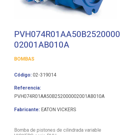
PVH074R01AA50B2520000
02001AB010A
BOMBAS
Código:
02-319014
Referencia:
PVH074R01AA50B252000002001AB010A
Fabricante:
EATON VICKERS
Bomba de pistones de cilindrada variable