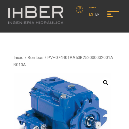
Idioma
ES
EN
Inicio
/
Bombas
/ PVH074R01AA50B252000002001A
B010A