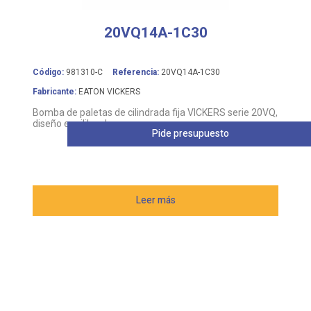
20VQ14A-1C30
Código:
981310-C
Referencia:
20VQ14A-1C30
Fabricante:
EATON VICKERS
Bomba de paletas de cilindrada fija VICKERS serie 20VQ,
diseño equilibrado
Pide presupuesto
Leer más