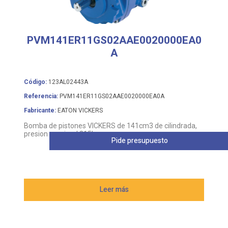
PVM141ER11GS02AAE0020000EA0
A
Código:
123AL02443A
Referencia:
PVM141ER11GS02AAE0020000EA0A
Fabricante:
EATON VICKERS
Bomba de pistones VICKERS de 141cm3 de cilindrada,
presion nomimal 315bar
Pide presupuesto
Leer más
BOMBAS