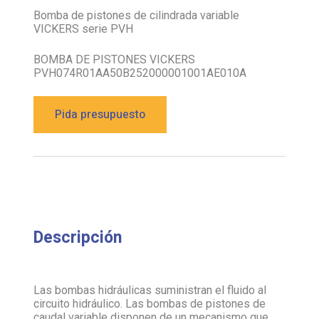
VICKERS serie PVH
BOMBA DE PISTONES VICKERS
PVH074R01AA50B252000001001AE010A
Pida presupuesto
Descripción
Las bombas hidráulicas suministran el fluido al
circuito hidráulico. Las bombas de pistones de
caudal variable disponen de un mecanismo que
varía la cilindrada de la bomba