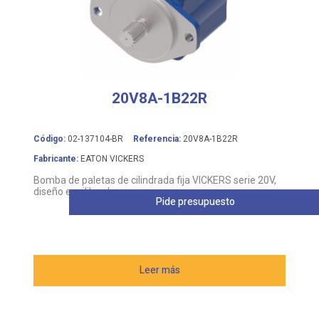
20V8A-1B22R
Código:
02-137104-BR
Referencia:
20V8A-1B22R
Fabricante:
EATON VICKERS
Bomba de paletas de cilindrada fija VICKERS serie 20V,
diseño equilibrado
Pide presupuesto
Leer más