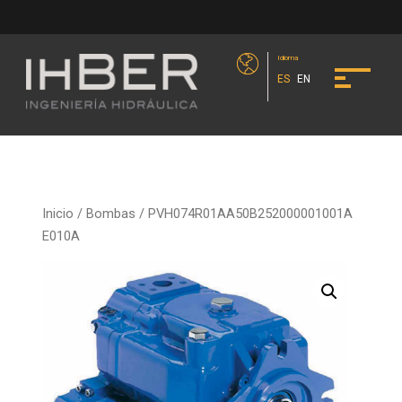
Idioma
ES
EN
Inicio
/
Bombas
/ PVH074R01AA50B252000001001A
E010A