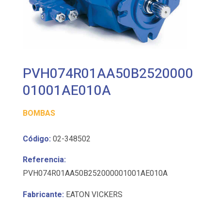
PVH074R01AA50B2520000
01001AE010A
BOMBAS
Código:
02-348502
Referencia:
PVH074R01AA50B252000001001AE010A
Fabricante:
EATON VICKERS
Bomba de pistones de cilindrada variable