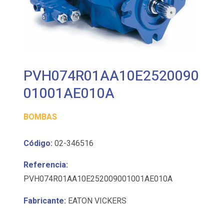
PVH074R01AA10E2520090
01001AE010A
BOMBAS
Código:
02-346516
Referencia:
PVH074R01AA10E252009001001AE010A
Fabricante:
EATON VICKERS
Bomba de pistones de cilindrada variable