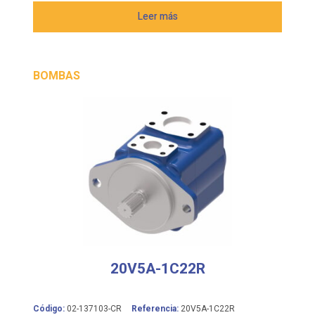
BOMBAS
20V5A-1C22R
Código:
02-137103-CR
Referencia:
20V5A-1C22R
Fabricante:
EATON VICKERS