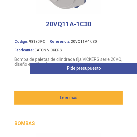
20VQ11A-1C30
Código:
981309-C
Referencia:
20VQ11A-1C30
Fabricante:
EATON VICKERS
Bomba de paletas de cilindrada fija VICKERS serie 20VQ,
diseño equilibrado
Pide presupuesto
Leer más
BOMBAS