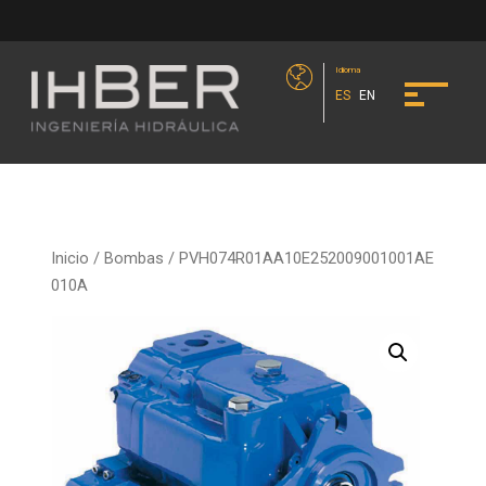
Idioma
ES
EN
Inicio
/
Bombas
/ PVH074R01AA10E252009001001AE
010A