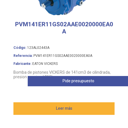
PVM141ER11GS02AAE0020000EA0
A
Código:
123AL02443A
Referencia:
PVM141ER11GS02AAE0020000EA0A
Fabricante:
EATON VICKERS
Bomba de pistones VICKERS de 141cm3 de cilindrada,
presion nomimal 315bar
Pide presupuesto
Leer más