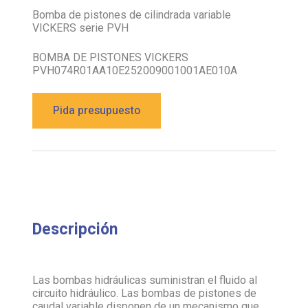
VICKERS serie PVH
BOMBA DE PISTONES VICKERS
PVH074R01AA10E252009001001AE010A
Pida presupuesto
Descripción
Las bombas hidráulicas suministran el fluido al
circuito hidráulico. Las bombas de pistones de
caudal variable disponen de un mecanismo que
varía la cilindrada de la bomba