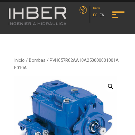
Idioma
ES
EN
Inicio
/
Bombas
/ PVH057R02AA10A250000001001A
E010A