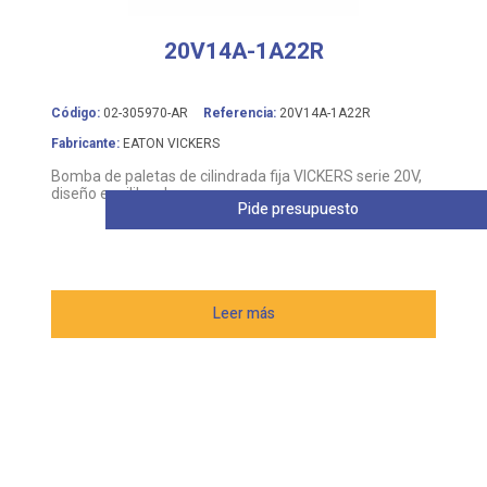
20V14A-1A22R
Código:
02-305970-AR
Referencia:
20V14A-1A22R
Fabricante:
EATON VICKERS
Bomba de paletas de cilindrada fija VICKERS serie 20V,
diseño equilibrado
Pide presupuesto
Leer más