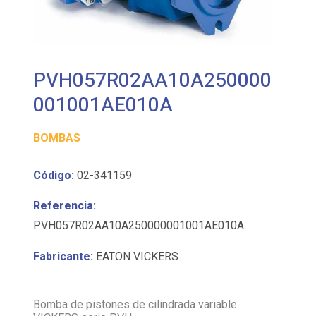
PVH057R02AA10A250000
001001AE010A
BOMBAS
Código:
02-341159
Referencia:
PVH057R02AA10A250000001001AE010A
Fabricante:
EATON VICKERS
Bomba de pistones de cilindrada variable
VICKERS serie PVH