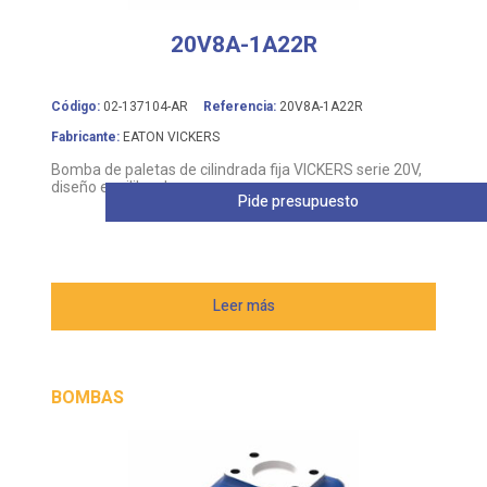
20V8A-1A22R
Código:
02-137104-AR
Referencia:
20V8A-1A22R
Fabricante:
EATON VICKERS
Bomba de paletas de cilindrada fija VICKERS serie 20V,
diseño equilibrado
Pide presupuesto
Leer más
BOMBAS