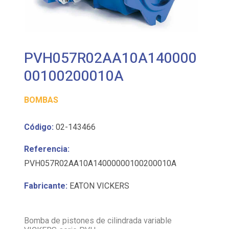
PVH057R02AA10A140000
00100200010A
BOMBAS
Código:
02-143466
Referencia:
PVH057R02AA10A14000000100200010A
Fabricante:
EATON VICKERS
Bomba de pistones de cilindrada variable