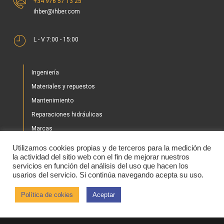
+34 976 57 13 25
ihber@ihber.com
L - V 7:00 - 15:00
Ingeniería
Materiales y repuestos
Mantenimiento
Reparaciones hidráulicas
Marcas
Nuestros proyectos
Utilizamos cookies propias y de terceros para la medición de
Tienda
la actividad del sitio web con el fin de mejorar nuestros
servicios en función del análisis del uso que hacen los
Noticias
usarios del servicio. Si continúa navegando acepta su uso.
Contacto
Política de cokies
Aceptar
2020 © IHBER