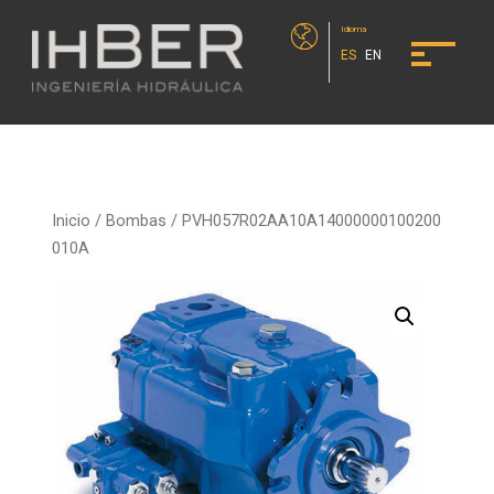
Idioma
ES
EN
Inicio
/
Bombas
/ PVH057R02AA10A14000000100200
010A