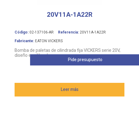
20V11A-1A22R
Código:
02-137106-AR
Referencia:
20V11A-1A22R
Fabricante:
EATON VICKERS
Bomba de paletas de cilindrada fija VICKERS serie 20V,
diseño equilibrado
Pide presupuesto
Leer más