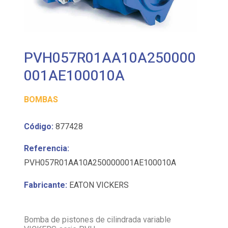
PVH057R01AA10A250000
001AE100010A
BOMBAS
Código:
877428
Referencia:
PVH057R01AA10A250000001AE100010A
Fabricante:
EATON VICKERS
Bomba de pistones de cilindrada variable