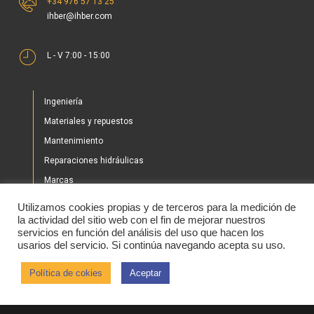
+34 976 57 13 25
ihber@ihber.com
L - V 7:00 - 15:00
Ingeniería
Materiales y repuestos
Mantenimiento
Reparaciones hidráulicas
Marcas
Nuestros proyectos
Utilizamos cookies propias y de terceros para la medición de
Tienda
la actividad del sitio web con el fin de mejorar nuestros
servicios en función del análisis del uso que hacen los
Noticias
usarios del servicio. Si continúa navegando acepta su uso.
Contacto
Política de cokies
Aceptar
2020 © IHBER