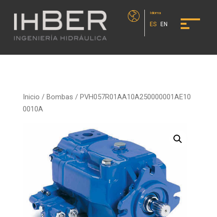
Idioma
ES
EN
Inicio
/
Bombas
/ PVH057R01AA10A250000001AE10
0010A