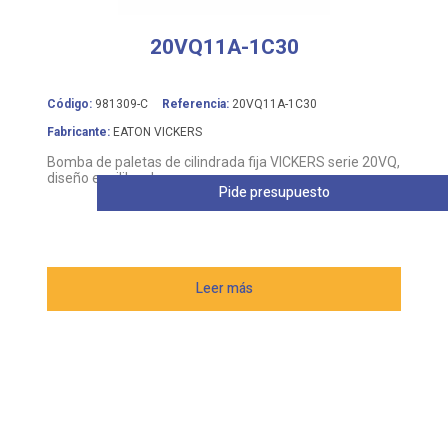
20VQ11A-1C30
Código:
981309-C
Referencia:
20VQ11A-1C30
Fabricante:
EATON VICKERS
Bomba de paletas de cilindrada fija VICKERS serie 20VQ,
diseño equilibrado
Pide presupuesto
Leer más