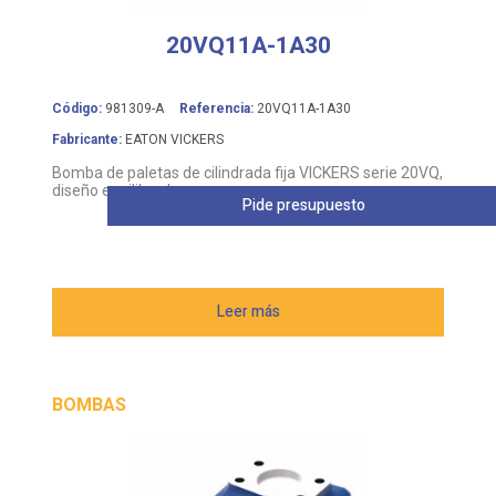
20VQ11A-1A30
Código:
981309-A
Referencia:
20VQ11A-1A30
Fabricante:
EATON VICKERS
Bomba de paletas de cilindrada fija VICKERS serie 20VQ,
diseño equilibrado
Pide presupuesto
Leer más
BOMBAS