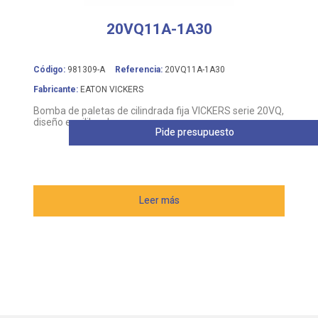
20VQ11A-1A30
Código:
981309-A
Referencia:
20VQ11A-1A30
Fabricante:
EATON VICKERS
Bomba de paletas de cilindrada fija VICKERS serie 20VQ,
diseño equilibrado
Pide presupuesto
Leer más