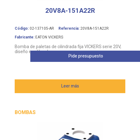
20V8A-151A22R
Código:
02-137105-AR
Referencia:
20V8A-151A22R
Fabricante:
EATON VICKERS
Bomba de paletas de cilindrada fija VICKERS serie 20V,
diseño equilibrado
Pide presupuesto
Leer más
BOMBAS