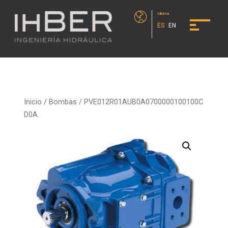
Idioma
ES
EN
Inicio
/
Bombas
/ PVE012R01AUB0A0700000100100C
D0A