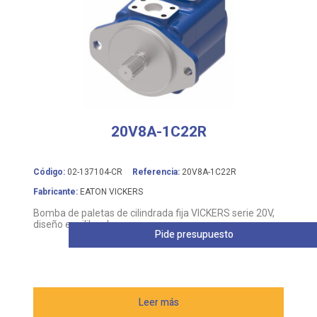
20V8A-1C22R
Código:
02-137104-CR
Referencia:
20V8A-1C22R
Fabricante:
EATON VICKERS
Bomba de paletas de cilindrada fija VICKERS serie 20V,
diseño equilibrado
Pide presupuesto
Leer más