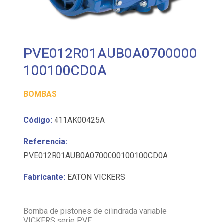
PVE012R01AUB0A0700000
100100CD0A
BOMBAS
Código:
411AK00425A
Referencia:
PVE012R01AUB0A0700000100100CD0A
Fabricante:
EATON VICKERS
Bomba de pistones de cilindrada variable
VICKERS serie PVE