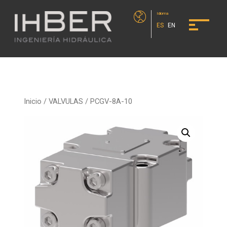
Idioma
ES
EN
Inicio
/
VALVULAS
/ PCGV-8A-10