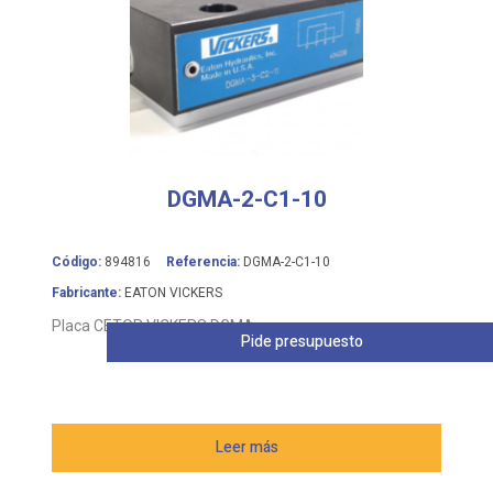
DGMA-2-C1-10
Código:
894816
Referencia:
DGMA-2-C1-10
Fabricante:
EATON VICKERS
Placa CETOP VICKERS DGMA
Pide presupuesto
Leer más