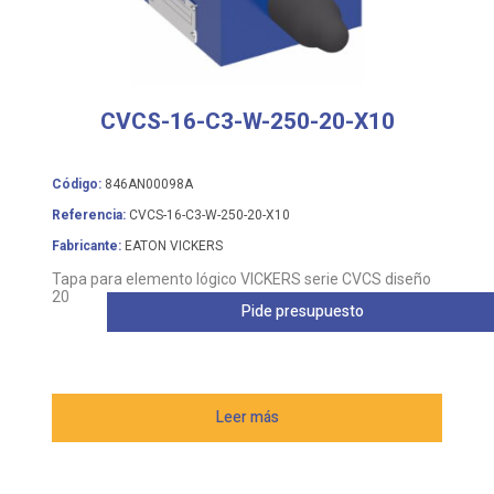
CVCS-16-C3-W-250-20-X10
Código:
846AN00098A
Referencia:
CVCS-16-C3-W-250-20-X10
Fabricante:
EATON VICKERS
Tapa para elemento lógico VICKERS serie CVCS diseño
20
Pide presupuesto
Leer más