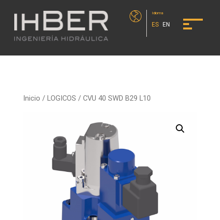
Idioma
ES
EN
Inicio
/
LOGICOS
/ CVU 40 SWD B29 L10