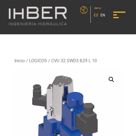
Idioma
ES
EN
Inicio
/
LOGICOS
/ CVU 32 SWD3 B29 L 10