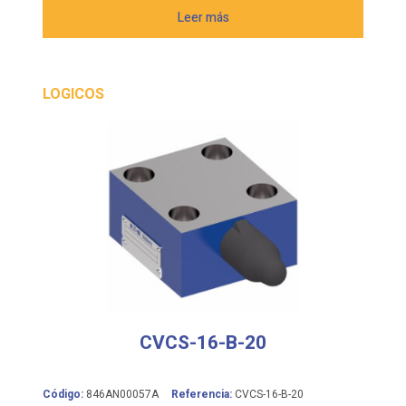
Leer más
LOGICOS
CVCS-16-B-20
Código:
846AN00057A
Referencia:
CVCS-16-B-20