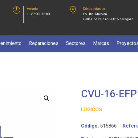
Horario
Dónde estamos
L - V 7:00 - 15:00
Pol. Ind. Malpica
Calle E parcela 65 50016 Zaragoza
enimiento
Reparaciones
Sectores
Marcas
Proyecto
CVU-16-EFP
LOGICOS
Código:
515866
Refere