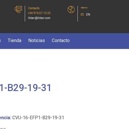
Idioma
Contacto
+34 976 57 13 25
ES
EN
ihber@ihber.com
s
Tienda
Noticias
Contacto
1-B29-19-31
ncia:
CVU-16-EFP1-B29-19-31