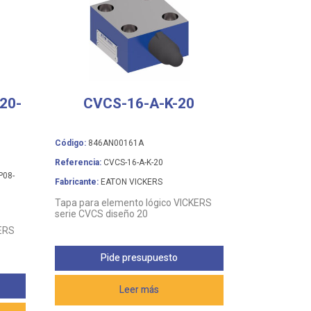
20-
CVCS-16-A-K-20
Código:
846AN00161A
Referencia:
CVCS-16-A-K-20
P08-
Fabricante:
EATON VICKERS
Tapa para elemento lógico VICKERS
serie CVCS diseño 20
KERS
Pide presupuesto
Leer más