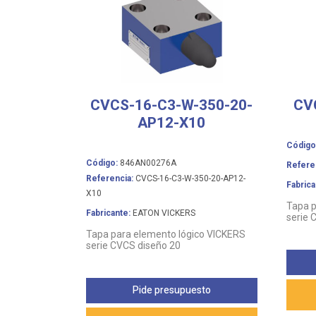
CVCS-16-C3-W-350-20-
CV
AP12-X10
Código
Código:
846AN00276A
Refere
Referencia:
CVCS-16-C3-W-350-20-AP12-
Fabrica
X10
Tapa p
Fabricante:
EATON VICKERS
serie 
Tapa para elemento lógico VICKERS
serie CVCS diseño 20
Pide presupuesto