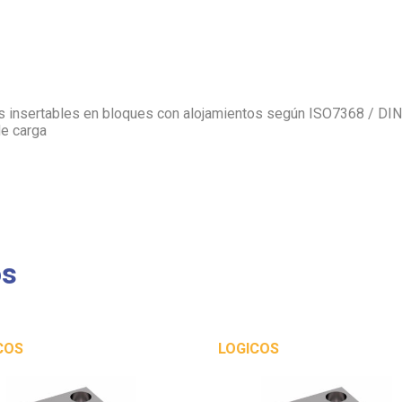
as insertables en bloques con alojamientos según ISO7368 / DIN
de carga
os
COS
LOGICOS