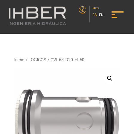
Idioma
ES
EN
Inicio
/
LOGICOS
/ CVI-63-D20-H-50