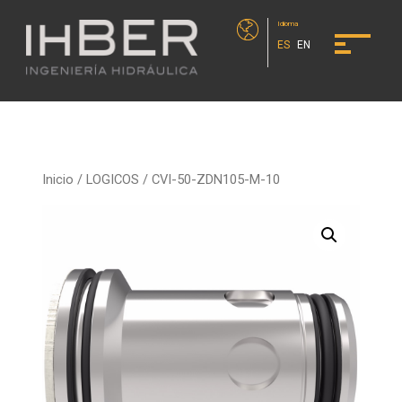
Idioma
ES
EN
Inicio
/
LOGICOS
/ CVI-50-ZDN105-M-10