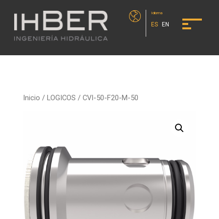
Idioma
ES
EN
Inicio
/
LOGICOS
/ CVI-50-F20-M-50