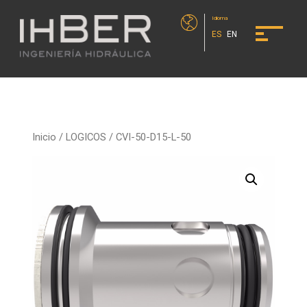
Idioma
ES
EN
Inicio
/
LOGICOS
/ CVI-50-D15-L-50