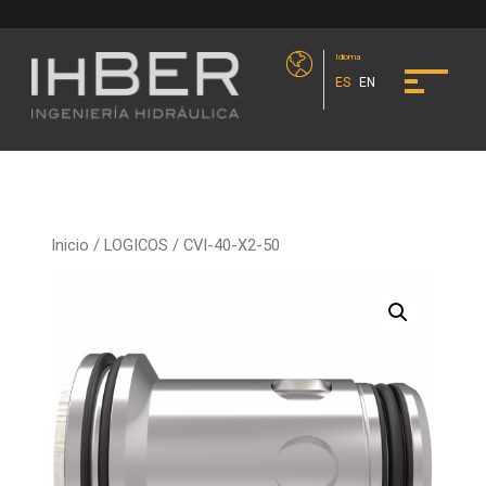
Idioma
ES
EN
Inicio
/
LOGICOS
/ CVI-40-X2-50