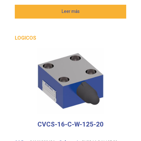
Leer más
LOGICOS
CVCS-16-C-W-125-20
Código:
846AN00043A
Referencia:
CVCS-16-C-W-125-20