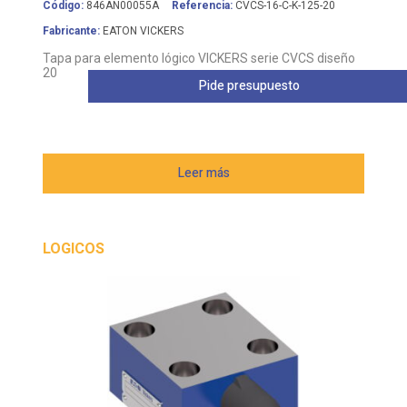
Código:
846AN00055A
Referencia:
CVCS-16-C-K-125-20
Fabricante:
EATON VICKERS
Tapa para elemento lógico VICKERS serie CVCS diseño
20
Pide presupuesto
Leer más
LOGICOS