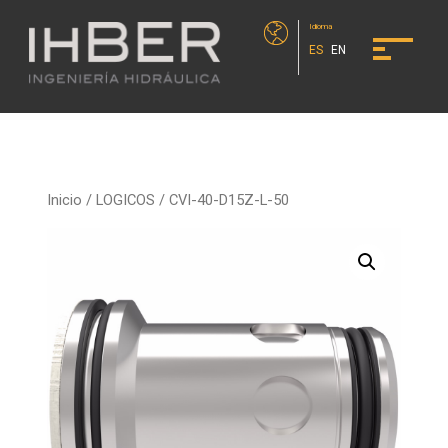
Idioma
ES
EN
Inicio
/
LOGICOS
/ CVI-40-D15Z-L-50