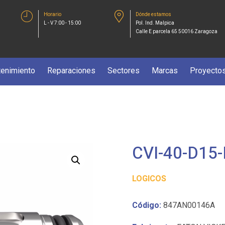
Horario
Dónde estamos
L - V 7:00 - 15:00
Pol. Ind. Malpica
Calle E parcela 65 50016 Zaragoza
enimiento
Reparaciones
Sectores
Marcas
Proyecto
CVI-40-D15
LOGICOS
Código:
847AN00146A