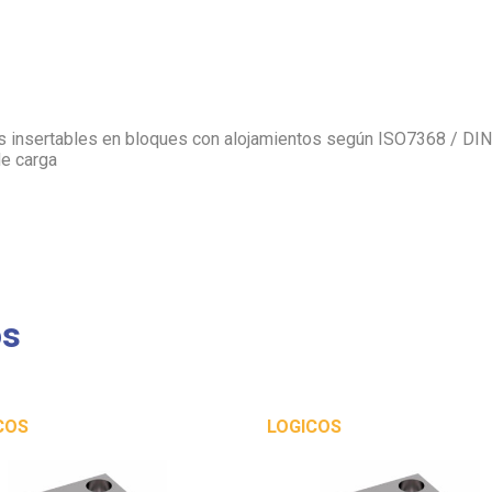
as insertables en bloques con alojamientos según ISO7368 / DIN
de carga
os
COS
LOGICOS