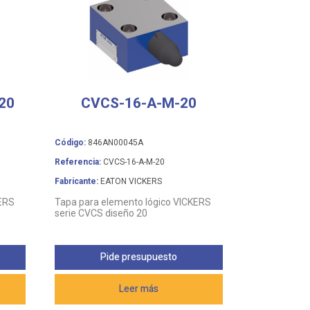
20
CVCS-16-A-M-20
Código:
846AN00045A
Referencia:
CVCS-16-A-M-20
Fabricante:
EATON VICKERS
KERS
Tapa para elemento lógico VICKERS
serie CVCS diseño 20
Pide presupuesto
Leer más