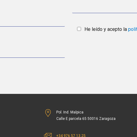
He leído y acepto la
polí
Pol. Ind. Malpica
Calle E parcela 65 50016 Zaragoza
+34 976 57 13 25