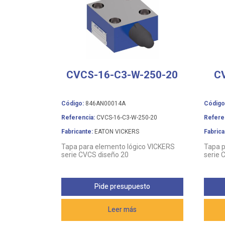
CVCS-16-C3-W-250-20
C
Código:
846AN00014A
Código
Referencia:
CVCS-16-C3-W-250-20
Refere
Fabricante:
EATON VICKERS
Fabrica
Tapa para elemento lógico VICKERS
Tapa p
serie CVCS diseño 20
serie 
Pide presupuesto
Leer más