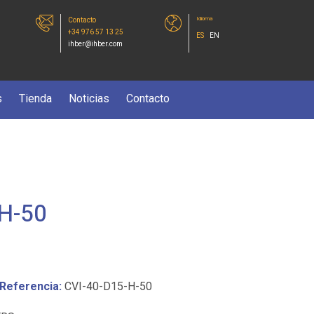
Idioma
Contacto
+34 976 57 13 25
ES
EN
ihber@ihber.com
s
Tienda
Noticias
Contacto
-H-50
Referencia:
CVI-40-D15-H-50