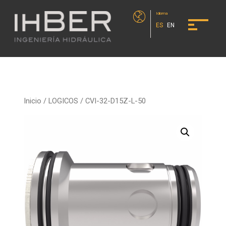
Idioma
ES
EN
Inicio
/
LOGICOS
/ CVI-32-D15Z-L-50