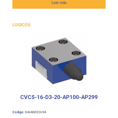
Leer más
LOGICOS
CVCS-16-D3-20-AP100-AP299
Código:
846AN00369A