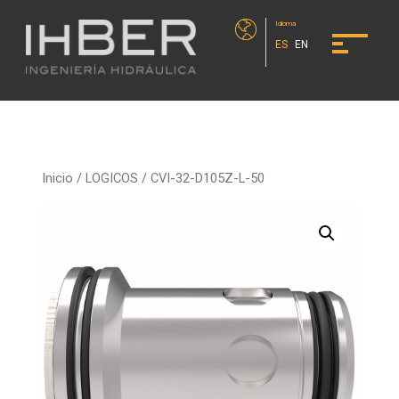
Idioma
ES
EN
Inicio
/
LOGICOS
/ CVI-32-D105Z-L-50