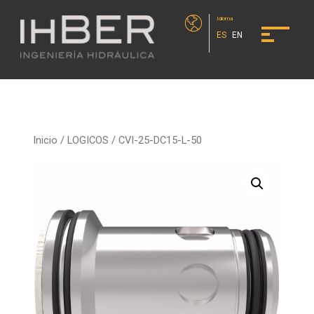
Idioma
ES
EN
Inicio
/
LOGICOS
/ CVI-25-DC15-L-50