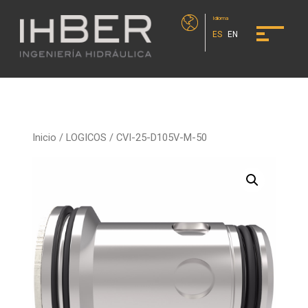
Idioma
ES
EN
Inicio
/
LOGICOS
/ CVI-25-D105V-M-50