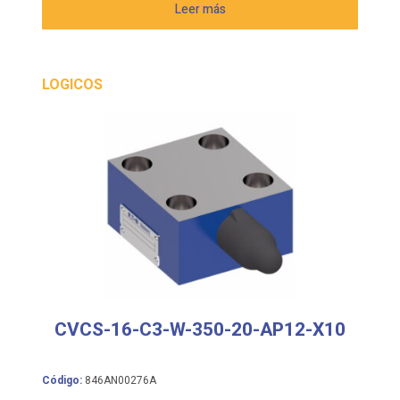
Leer más
LOGICOS
CVCS-16-C3-W-350-20-AP12-X10
Código:
846AN00276A