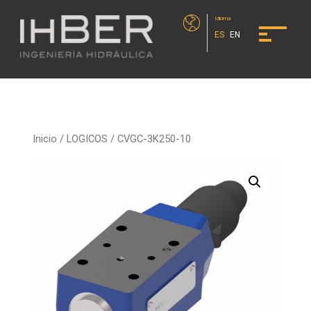
Idioma
ES
EN
Inicio
/
LOGICOS
/ CVGC-3K250-10