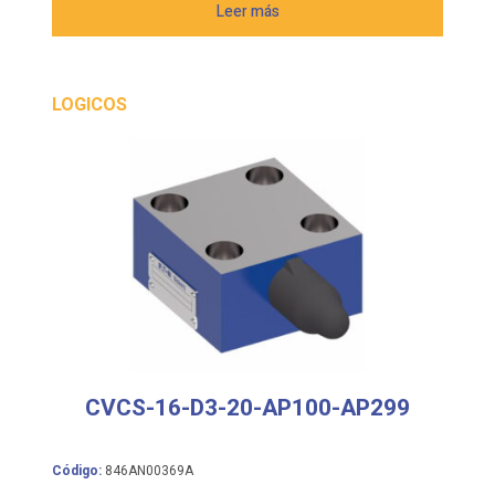
Leer más
LOGICOS
CVCS-16-D3-20-AP100-AP299
Código:
846AN00369A