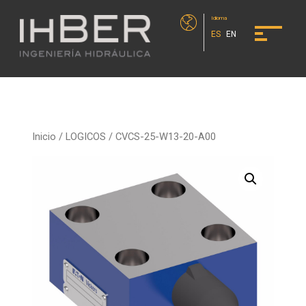
Idioma
ES
EN
Inicio
/
LOGICOS
/ CVCS-25-W13-20-A00