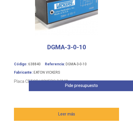
DGMA-3-0-10
Código:
638840
Referencia:
DGMA-3-0-10
Fabricante:
EATON VICKERS
Placa CETOP VICKERS DGMA
Pide presupuesto
Leer más