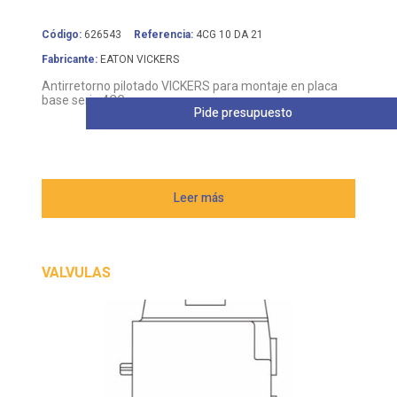
Código:
626543
Referencia:
4CG 10 DA 21
Fabricante:
EATON VICKERS
Antirretorno pilotado VICKERS para montaje en placa
base serie 4CG
Pide presupuesto
Leer más
VALVULAS