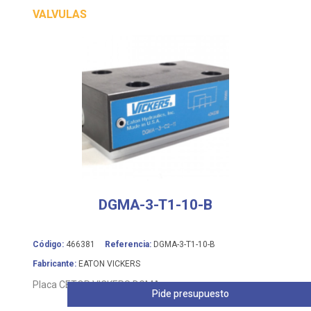
VALVULAS
DGMA-3-T1-10-B
Código:
466381
Referencia:
DGMA-3-T1-10-B
Fabricante:
EATON VICKERS
Placa CETOP VICKERS DGMA
Pide presupuesto