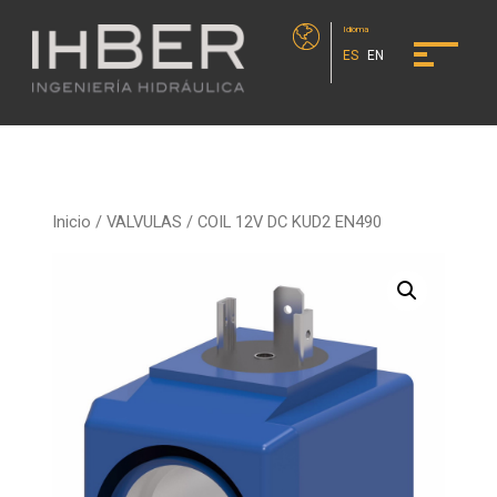
Idioma
ES
EN
Inicio
/
VALVULAS
/ COIL 12V DC KUD2 EN490