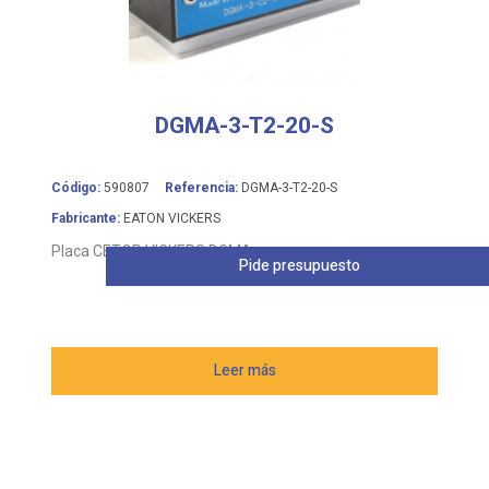
DGMA-3-T2-20-S
Código:
590807
Referencia:
DGMA-3-T2-20-S
Fabricante:
EATON VICKERS
Placa CETOP VICKERS DGMA
Pide presupuesto
Leer más