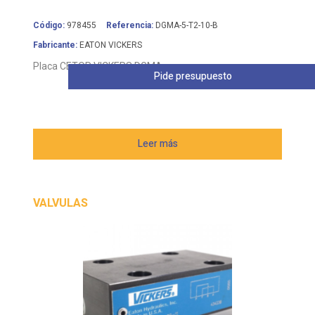
Código:
978455
Referencia:
DGMA-5-T2-10-B
Fabricante:
EATON VICKERS
Placa CETOP VICKERS DGMA
Pide presupuesto
Leer más
VALVULAS