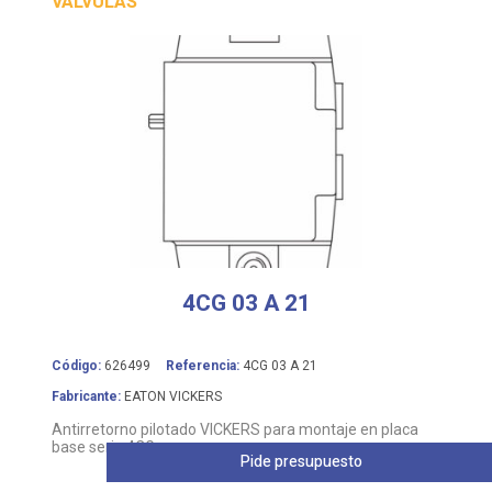
VALVULAS
4CG 03 A 21
Código:
626499
Referencia:
4CG 03 A 21
Fabricante:
EATON VICKERS
Antirretorno pilotado VICKERS para montaje en placa
base serie 4CG
Pide presupuesto