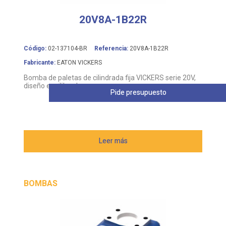
20V8A-1B22R
Código:
02-137104-BR
Referencia:
20V8A-1B22R
Fabricante:
EATON VICKERS
Bomba de paletas de cilindrada fija VICKERS serie 20V,
diseño equilibrado
Pide presupuesto
Leer más
BOMBAS