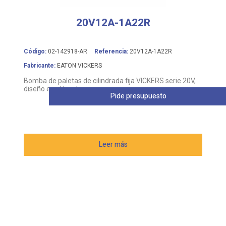
20V12A-1A22R
Código:
02-142918-AR
Referencia:
20V12A-1A22R
Fabricante:
EATON VICKERS
Bomba de paletas de cilindrada fija VICKERS serie 20V,
diseño equilibrado
Pide presupuesto
Leer más