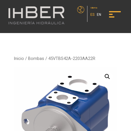
Idioma
ES
EN
Inicio
/
Bombas
/ 45VTBS42A-2203AA22R