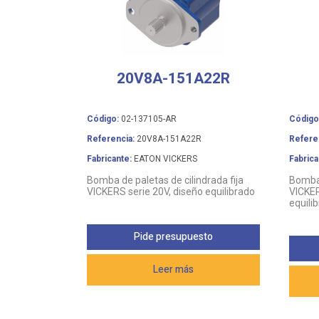
20V8A-151A22R
Código:
02-137105-AR
Código
Referencia:
20V8A-151A22R
Refere
Fabricante:
EATON VICKERS
Fabrica
Bomba de paletas de cilindrada fija
Bomba 
VICKERS serie 20V, diseño equilibrado
VICKER
equili
Pide presupuesto
Leer más