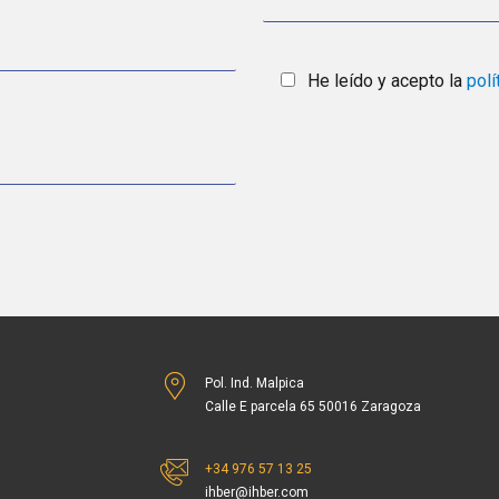
He leído y acepto la
polí
Pol. Ind. Malpica
Calle E parcela 65 50016 Zaragoza
+34 976 57 13 25
ihber@ihber.com