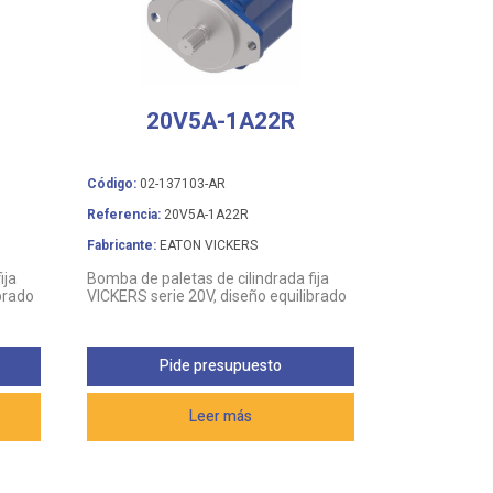
20V5A-1A22R
Código:
02-137103-AR
Referencia:
20V5A-1A22R
Fabricante:
EATON VICKERS
ija
Bomba de paletas de cilindrada fija
brado
VICKERS serie 20V, diseño equilibrado
Pide presupuesto
Leer más