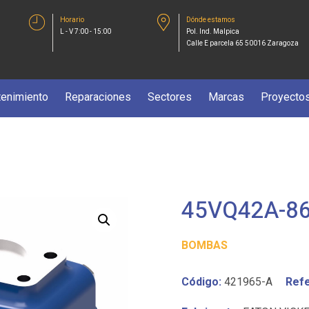
Horario
Dónde estamos
L - V 7:00 - 15:00
Pol. Ind. Malpica
Calle E parcela 65 50016 Zaragoza
enimiento
Reparaciones
Sectores
Marcas
Proyecto
45VQ42A-8
BOMBAS
Código:
421965-A
Refe