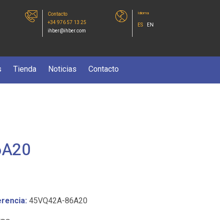
Idioma
Contacto
+34 976 57 13 25
ES
EN
ihber@ihber.com
s
Tienda
Noticias
Contacto
6A20
rencia:
45VQ42A-86A20