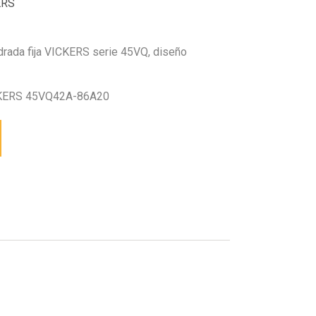
ERS
drada fija VICKERS serie 45VQ, diseño
KERS 45VQ42A-86A20