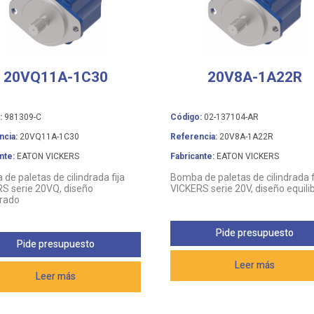
20VQ11A-1C30
20V8A-1A22R
:
981309-C
Código:
02-137104-AR
ncia:
20VQ11A-1C30
Referencia:
20V8A-1A22R
nte:
EATON VICKERS
Fabricante:
EATON VICKERS
de paletas de cilindrada fija
Bomba de paletas de cilindrada f
S serie 20VQ, diseño
VICKERS serie 20V, diseño equili
brado
Pide presupuesto
Pide presupuesto
Leer más
Leer más