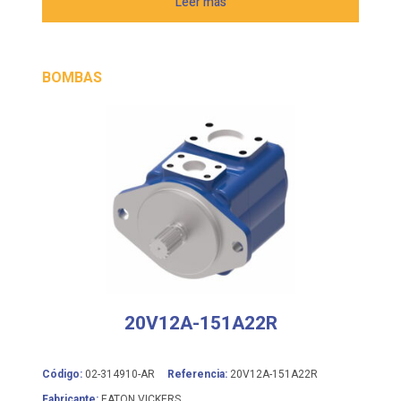
BOMBAS
20V12A-151A22R
Código:
02-314910-AR
Referencia:
20V12A-151A22R
Fabricante:
EATON VICKERS
Bomba de paletas de cilindrada fija VICKERS serie 20V,