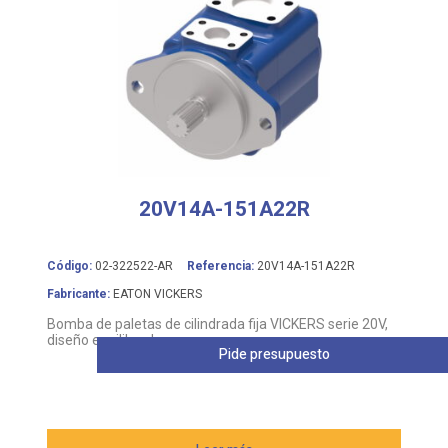
20V14A-151A22R
Código:
02-322522-AR
Referencia:
20V14A-151A22R
Fabricante:
EATON VICKERS
Bomba de paletas de cilindrada fija VICKERS serie 20V,
diseño equilibrado
Pide presupuesto
Leer más