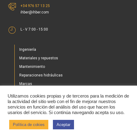
ihber@ihber.com
L - V 7:00 - 15:00
Ingeniería
Materiales y repuestos
Mantenimiento
Reparaciones hidráulicas
Marcas
Nuestros proyectos
Utilizamos cookies propias y de terceros para la medición de
Tienda
la actividad del sitio web con el fin de mejorar nuestros
servicios en función del análisis del uso que hacen los
Noticias
usarios del servicio. Si continúa navegando acepta su uso.
Contacto
Política de cokies
Aceptar
2020 © IHBER
Aviso legal