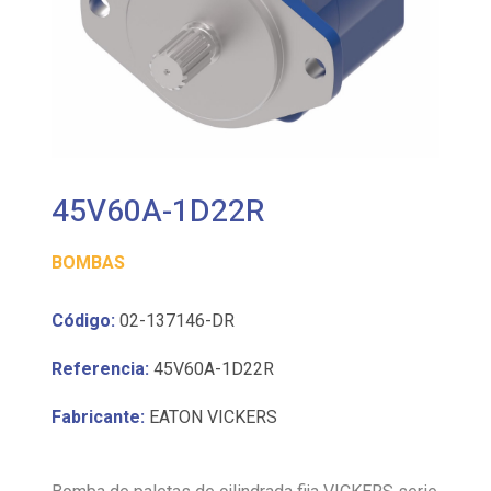
45V60A-1D22R
BOMBAS
Código:
02-137146-DR
Referencia:
45V60A-1D22R
Fabricante:
EATON VICKERS
Bomba de paletas de cilindrada fija VICKERS serie
45V, diseño equilibrado