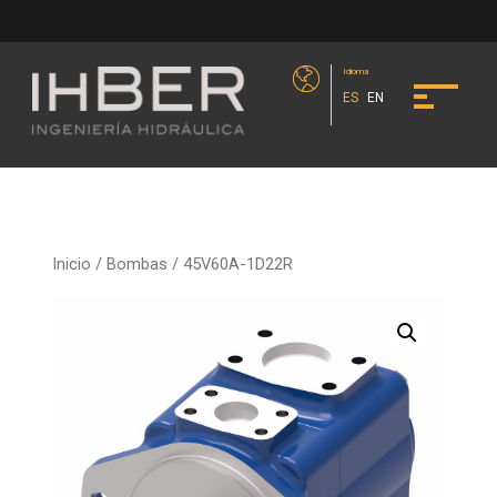
Idioma
ES
EN
Inicio
/
Bombas
/ 45V60A-1D22R